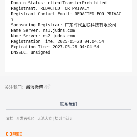
Domain Status: clientTransferProhibited

Registrant: REDACTED FOR PRIVACY

Registrant Contact Email: REDACTED FOR PRIVAC
Y

Sponsoring Registrar: 广东时代互联科技有限公司

Name Server: ns1.judns.com

Name Server: ns2.judns.com

Registration Time: 2025-05-28 04:04:54

Expiration Time: 2027-05-28 04:04:54

关注我们：
新浪微博
联系我们
文档
|
开发者社区
|
天池大赛
|
培训与认证