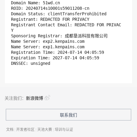
Domain Name: 51wd.cn 

ROID: 20240714s10001s59011208-cn

Domain Status: clientTransferProhibited

Registrant: REDACTED FOR PRIVACY

Registrant Contact Email: REDACTED FOR PRIVAC
Y

Sponsoring Registrar: 成都垦派科技有限公司

Name Server: exp2.kenpains.com

Name Server: exp1.kenpains.com

Registration Time: 2024-07-14 04:05:59

Expiration Time: 2027-07-14 04:05:59

关注我们：
新浪微博
联系我们
文档
|
开发者社区
|
天池大赛
|
培训与认证