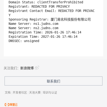
Domain Status: clientTransferProhibited

Registrant: REDACTED FOR PRIVACY

Registrant Contact Email: REDACTED FOR PRIVAC
Y

Sponsoring Registrar: 厦门易名科技股份有限公司

Name Server: ns1.judns.com

Name Server: ns2.judns.com

Registration Time: 2026-01-26 17:46:14

Expiration Time: 2027-01-26 17:46:14

关注我们：
新浪微博
联系我们
文档
|
开发者社区
|
天池大赛
|
培训与认证