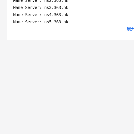
Name Server: ns2.363.hk

Name Server: ns3.363.hk

Name Server: ns4.363.hk

Name Server: ns5.363.hk

Name Server: ns6.363.hk

展
Registration Time: 2024-05-19 04:06:15

Expiration Time: 2027-05-19 04:06:15
