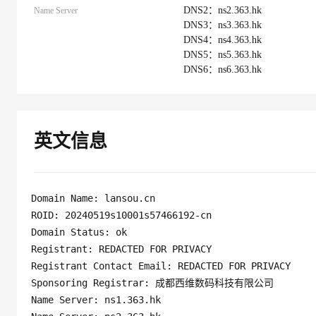
10 分钟在聊天系统中增加
DNS2：ns2.363.hk
Name Server
专有云
DNS3：ns3.363.hk
DNS4：ns4.363.hk
DNS5：ns5.363.hk
DNS6：ns6.363.hk
英文信息
Domain Name: lansou.cn 

ROID: 20240519s10001s57466192-cn

Domain Status: ok

Registrant: REDACTED FOR PRIVACY

Registrant Contact Email: REDACTED FOR PRIVACY

Sponsoring Registrar: 成都西维数码科技有限公司

Name Server: ns1.363.hk
