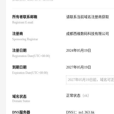
大数据开发治理平台 Data
AI 产品 免费试用
网络
安全
云开发大赛
Tableau 订阅
1亿+ 大模型 tokens 和 
可观测
入门学习赛
中间件
AI空中课堂在线直播课
所有者联系邮箱
请联系当前域名注册商获取
云防火墙
140+云产品 免费试用
大模型服务
Registrant E-mail
上云与迁云
云原生的云上边界网络安全
产品新客免费试用，最长1
数据库
生态解决方案
千问AI平台-Token Plan
注册商
成都西维数码科技有限公司
企业出海
大模型ACA认证体验
大数据计算
Sponsoring Registrar
助力企业全员 AI 认知与能
行业生态解决方案
政企业务
媒体服务
千问AI平台-模型体验
注册日期
2024年05月19日
开发者生态解决方案
在线体验全尺寸、多种模态
Registration Date(UTC+08:00)
企业服务与云通信
AI 开发和 AI 应用解决
Happy 系列大模型
到期日期
域名与网站
2027年05月19日
Expiration Date(UTC+08:00)
终端用户计算
2027年05月19日前，域名
Serverless
大模型解决方案
正常状态
（ok）
域名状态
开发工具
快速部署 Dify，高效搭建 
Domain Status
迁移与运维管理
DNS服务器
DNS1：ns1.363.hk