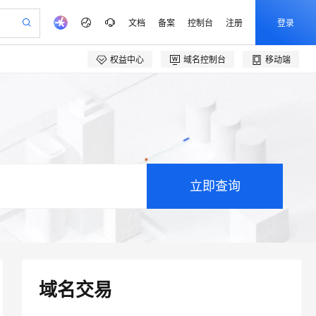
文档
备案
控制台
注册
登录
权益中心
域名控制台
移动端
验
作计划
器
AI 活动
专业服务
服务伙伴合作计划
开发者社区
加入我们
产品动态
服务平台百炼
阿里云 OPC 创新助力计划
一站式生成采购清单，支持单品或批量购买
S产品伙伴计划（繁花）
峰会
CS
造的大模型服务与应用开发平台
Qwen Audio：打造专属 AI 语音助手
一句话生成原生可编辑精美 PPT 文稿
AI 生产力先锋
Al MaaS 服务伙伴赋能合作
域名
博文
Careers
NEW
至高可申请百万元 To
Qwen3.8-Max 模型上线
开启高性价比 AI 编程新体验
弹性可伸缩的云计算服务
Qwen-Audio-3.0-Realtime 端到端实时语音角色扮演
输入一句话想法, 轻松生成专业的 PPT
先锋实践拓展 AI 生产力的边界
ken 补贴，五大权益
计划
海大会
伙伴信用分合作计划
商标
问答
社会招聘
加速 OPC 成功
eek-V4-Pro
SS
一键部署幻兽帕鲁游戏服务器
飞天发布时刻
HOT
Open Search 向量检索版支
划
备案
电子书
校园招聘
pSeek-V4-Pro
视频创作，一键激活电商全链路生产力
稳定、安全、高性价比、高性能的云存储服务
一键购买专属联机服务器，轻松开启游戏
所见，即是所愿
持视频检索 Pipeline 功能
更多支持
划
公司注册
镜像站
视频生成
语音识别与合成
专属 QwenPaw
漫剧工坊：一站式动画创作平台
AI 实训营
HOT
应用身份服务 (IDaaS) Open
合作伙伴培训与认证
划
上云迁移
站生成，高效打造优质广告素材
全接入的云上超级电脑
从聊天伙伴进化为能主动干活的本地数字员工
快速生产连贯的高质量长漫剧
从基础到进阶，Agent 创客手把手教你
Claw 管理能力上线
e-1.1-T2V
Qwen3-TTS-Flash
lScope
我要反馈
查询合作伙伴
畅细腻的高质量视频
离线语音合成大模型，多语言方言自适应，低延迟高稳定
n Alibaba Cloud ISV 合作
代维服务
建企业门户网站
10 分钟搭建微信、支付宝小程序
MaxCompute MaxFrame 提
创新加速
ope
登录合作伙伴管理后台
我要建议
站，无忧落地极速上线
以可视化方式快速构建移动和 PC 门户网站
国内短信简单易用，安全可靠，秒级触达，全球覆盖200+国家和地区。
高效部署网站，快速应用到小程序
供自动弹性内存功能
e-1.1-I2V
Cosyvoice-V3-Flash
安全
畅自然，细节丰富
高表现力语音合成大模型，语音克隆听感自然
我要投诉
PolarDB
上云场景组合购
Milvus 弹性伸缩功能新增节
域名交易
伴
漫剧创作，剧本、分镜、视频高效生成
100%兼容MySQL、PostgreSQL，兼容Oracle，支持集中和分布式
覆盖90%+业务场景，专享组合折扣价
点支持范围
2V
VPN
Fun-ASR