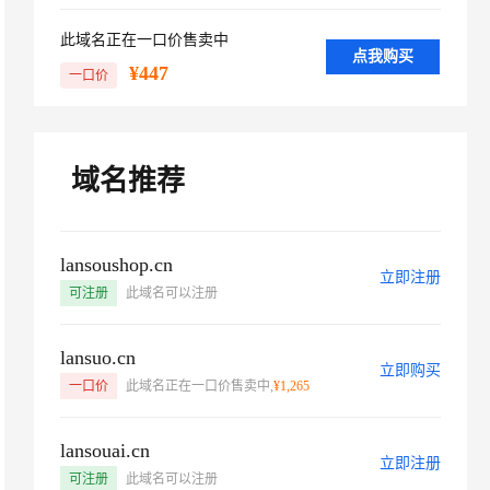
文戏情感细腻自然，动作戏激烈拳拳到肉，实现更强表演能力
支持中英文自由切换，具备更强的噪声鲁棒性
ernetes 版 ACK
云聚AI 严选权益
AI 原生数据库服务发布 Age
SSL 证书
，一键激活高效办公新体验
理容器应用的 K8s 服务
此域名正在一口价售卖中
精选AI产品，从模型到应用全链提效
nt 数据网关
点我购买
堡垒机
¥447
一口价
AI 用量加速计划
云原生数据库 PolarDB Age
应用
防火墙
、识别商机，让客服更高效、服务更出色。
新老同享，达量后返
ntic Database 发布
千问办公
主机安全
NEW
的智能体编程平台
一站式AI生产力平台
域名推荐
AI 应用及服务市场
伶鹊
企业级人与Agent协作平台，接入和调度多个数字员工
智能客服平台，对话机器人、对话分析、智能外呼
AI 应用
lansoushop.cn
大模型服务平台百炼 - 全妙
立即注册
大模型
可注册
此域名可以注册
应用创作平台
多模态内容创作工具，已接入 DeepSeek
自然语言处理
lansuo.cn
数据标注
立即购买
一口价
此域名正在一口价售卖中,
¥1,265
机器学习
息提取
与 AI 智能体进行实时音视频通话
lansouai.cn
从文本、图片、视频中提取结构化的属性信息
构建支持视频理解的 AI 音视频实时通话应用
立即注册
可注册
此域名可以注册