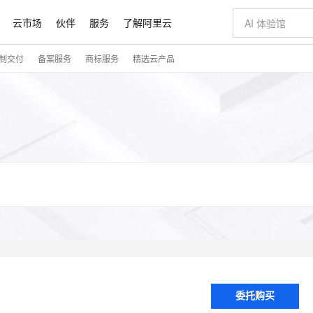
云市场
伙伴
服务
了解阿里云
制交付
备案服务
商标服务
精选云产品
AI 特惠
数据与 API
成为产品伙伴
企业增值服务
最佳实践
价格计算器
AI 场景体
基础软件
产品伙伴合
阿里云认证
市场活动
配置报价
大模型
自助选配和估算价格
新方式
睿译宝，AI翻译排版一步到位
智启 AI 普惠权益
产品生态集成认证中心
企业支持计划
云上春晚
域名与网站
千问官方 MaaS 平台，为开发者和 Agent 而生，新用户赠送 1 亿 + tokens 额度
AI Coding
阿里云Maa
2026 阿里云
云服务器 E
为企业打
数据集
Windows
大模型认证
模型
NEW
交付可用成果
值低价云产品抢先购
上传文档即自动完成翻译和格式还原
至高享 1亿+免费 tokens，加速 Al 应用落地
提供智能易用的域名与建站服务
智能编程，一键
安全可靠、
产品生态伙伴
专家技术服务
云上奥运之旅
弹性计算合作
阿里云中企出
手机三要素
宝塔 Linux
全部认证
价格优势
有专属领域专家
GLM-5.2：长任务时代开源旗舰模型
阿里云 OPC 创新助力计划
千问大模型
即刻拥有 DeepS
AI 电商营销
对象存储 O
大模型
产品生态伙伴工作台
企业增值服务台
云栖战略参考
云存储合作计
云栖大会
身份实名认证
CentOS
训练营
推动算力普惠，释放技术红利
最高返9万
多领域专家智能体,一键组建 AI 虚拟交付团队
快速构建应用程序和网站，即刻迈出上云第一步
至高百万元 Token 补贴，加速一人公司成长
多元化、高性能、安全可靠的大模型服务
真正可用的 1M 上下文,一次完成代码全链路开发
轻松解锁专属 Dee
从图文生成到
云上的中国
数据库合作计
活动全景
短信
Docker
图片和
站式影视创作平台
Hermes Agent，打造自进化智能体
Token Plan 模型订阅计划
数字证书管理服务（原SSL证书）
5 分钟轻松部署
AI 广告创作
无影云电脑
企业成长
NEW
信息公告
看见新力量
云网络合作计
OCR 文字识别
JAVA
证享300元代金券
可视化编排打通从文字构思到成片全链路闭环
全托管，含MySQL、PostgreSQL、SQL Server、MariaDB多引擎
自主进化，持久记忆，越用越聪明
Qwen3.8-Max 首发尝鲜，限时加量 10 倍，夜间低至2折
实现全站HTTPS，呈现可信的WEB访问
图文、视频一
随时随地安
Kimi-K3
HappyHors
NEW
魔搭 Mode
loud Consulti
服务实践
官网公告
Kimi 最新旗舰模型，长程编程与推理利器
让文字生成流
金融模力时刻
Salesforce O
版
发票查验
全能环境
Claude Code + GStack 打造工程团队
千问办公，限时限量积分加倍
Qoder
低代码高效构
AI 建站
短信服务
型
NEW
计划
创新中心
魔搭 ModelSc
健康状态
理服务
让AI从“聊天伙伴”进化为能干活的“数字员工”
安装技能 GStack，拥有专属 AI 工程团队
你的AI工作搭子，覆盖日常办公高频场景
面向真实软件的智能体编程平台
0 代码专业建
客户案例
天气预报查询
操作系统
Deepseek-v4-pro
HappyHors
态合作计划
态智能体模型
旗舰 MoE 大模型，百万上下文与顶尖推理能力
图生视频，流
同享
万小智 AI 建站低至 15元/月
Qoder CN
AI 短剧/漫剧
云原生数据库 
快递物流查询
WordPress
成为服务伙
高校合作
点，立即开启云上创新
覆盖公网/内网、递归/权威、移动APP等全场景解析服务
送.CN域名，送备案服务码
基于千问大模型等，支持代码智能生成、研发智能问答
AI助力短剧
委托购买
GLM-5.2
Wan2.7-T
Ubuntu