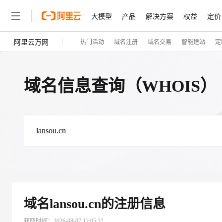
大模型
产品
解决方案
权益
定价
阿里云万网
热门活动
域名注册
域名交易
智能建站
定
大模型
产品
解决方案
权益
定价
云市场
伙伴
服务
了解阿里云
精选产品
精选解决方案
普惠上云
产品定价
精选商城
成为销售伙伴
售前咨询
为什么选择阿里云
千问AI平台
了解云产品的定价详情
大模型服务平台百炼
千问办公，解锁你的工作
普惠上云 官方力荐
分销伙伴
在线服务
网站建设
什么是云计算
大
域名信息查询（WHOIS）
大模型服务与应用平台
企业级Agent产品，直接
云服务器38元/年起，超
咨询伙伴
多端小程序
技术领先
云上成本管理
售后服务
轻量应用服务器
Agency Agents：拥
官方推荐返现计划
大模型
精选产品
精选解决方案
Salesforce 国际版订阅
稳定可靠
管理和优化成本
推荐新用户得奖励，单订单
销售伙伴合作计划
自助服务
友盟天域
安全合规
人工智能与机器学习
AI
文本生成
云数据库 RDS
HappyHorse 打造一
云工开物
无影生态合作计划
在线服务
观测云
分析师报告
高校专属算力普惠，学生认
计算
互联网应用开发
Qwen3.8-Max
HOT
Salesforce On Alibaba C
工单服务
智能体时代全能旗舰模型
Tuya 物联网平台阿里云
研究报告与白皮书
人工智能平台 PAI
快速拥有专属 OpenClaw
大模
ng Partner 合作计划
大数据
容器
免费试用
短信专区
一站式AI开发、训练和推
蓝凌 OA
Qwen3.7-Plus
AI 大模型销售与服务生
现代化应用
存储
天池大赛
能看、能想、能动手的多模
云解析DNS
解决方案免费试用 新老
域名
lansou.cn
的注册信息
电子合同
最高领取价值200元试用
安全
网络与CDN
AI 算法大赛
Qwen3-VL-Plus
畅捷通
获取时间：
2026-08-07 12:05:32