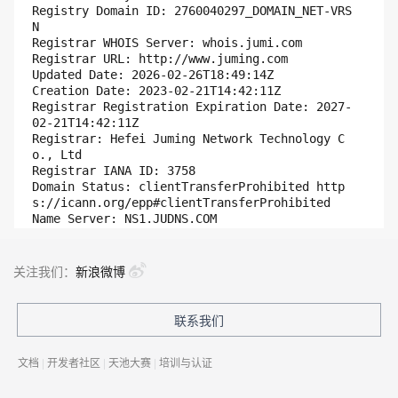
Registry Domain ID: 2760040297_DOMAIN_NET-VRS
N

Registrar WHOIS Server: whois.jumi.com

Registrar URL: http://www.juming.com

Updated Date: 2026-02-26T18:49:14Z

Creation Date: 2023-02-21T14:42:11Z

Registrar Registration Expiration Date: 2027-
02-21T14:42:11Z

Registrar: Hefei Juming Network Technology C
o., Ltd

Registrar IANA ID: 3758

Domain Status: clientTransferProhibited http
s://icann.org/epp#clientTransferProhibited

Name Server: NS1.JUDNS.COM

Name Server: NS2.JUDNS.COM

DNSSEC: unsigned

Registrar Abuse Contact Email: ymn@juming.com

关注我们：
新浪微博
Registrar Abuse Contact Phone: +40.09972996

URL of the ICANN WHOIS Data Problem Reporting 
System: http://wdprs.internic.net/

联系我们
>>>Last update of WHOIS database: 2026-08-08T
16:08:22Z <<<

文档
|
开发者社区
|
天池大赛
|
培训与认证
For more information on Whois status codes, p