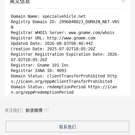
英文信息
展开全部
Domain Name: specialvehicle.net

Registry Domain ID: 2996848023_DOMAIN_NET-VRS
N

Registrar WHOIS Server: www.gname.com/whois

Registrar URL: http://www.gname.com

Updated Date: 2026-08-03T08:40:44Z

Creation Date: 2025-07-02T18:05:20Z

Registrar Registration Expiration Date: 2026-
07-02T18:05:20Z

Registrar: Gname 101 Inc

Registrar IANA ID: 4093

Domain Status: clientTransferProhibited http
s://icann.org/epp#clientTransferProhibited

Domain Status: redemptionPeriod https://ican
n.org/epp#redemptionPeriod

Name Server: EXPIRE1.GNAME-DNS.COM

Name Server: EXPIRE2.GNAME-DNS.COM

DNSSEC: unsigned

关注我们：
新浪微博
Registrar Abuse Contact Email: ZYS@GNAME.COM

Registrar Abuse Contact Phone: +65.31581391

URL of the ICANN WHOIS Data Problem Reporting 
联系我们
System: http://wdprs.internic.net/
