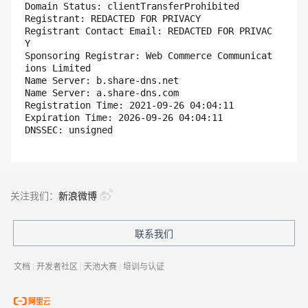
Domain Status: clientTransferProhibited

Registrant: REDACTED FOR PRIVACY

Registrant Contact Email: REDACTED FOR PRIVAC
Y

Sponsoring Registrar: Web Commerce Communicat
ions Limited

Name Server: b.share-dns.net

Name Server: a.share-dns.com

Registration Time: 2021-09-26 04:04:11

Expiration Time: 2026-09-26 04:04:11

关注我们：
新浪微博
联系我们
文档
|
开发者社区
|
天池大赛
|
培训与认证