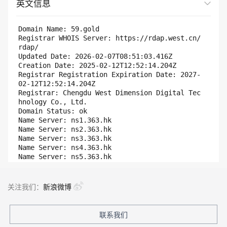
英文信息
展开全部
Domain Name: 59.gold

Registrar WHOIS Server: https://rdap.west.cn/
rdap/

Updated Date: 2026-02-07T08:51:03.416Z

Creation Date: 2025-02-12T12:52:14.204Z

Registrar Registration Expiration Date: 2027-
02-12T12:52:14.204Z

Registrar: Chengdu West Dimension Digital Tec
hnology Co., Ltd.

Domain Status: ok

Name Server: ns1.363.hk

Name Server: ns2.363.hk

Name Server: ns3.363.hk

Name Server: ns4.363.hk

Name Server: ns5.363.hk

Name Server: ns6.363.hk

DNSSEC: false

URL of the ICANN WHOIS Data Problem Reporting 
关注我们：
新浪微博
System: http://wdprs.internic.net/

>>>Last update of WHOIS database: 2026-08-08T
05:10:27Z <<<

联系我们