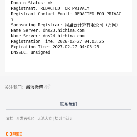
Domain Status: ok

Registrant: REDACTED FOR PRIVACY

Registrant Contact Email: REDACTED FOR PRIVAC
Y

Sponsoring Registrar: 阿里云计算有限公司（万网）

Name Server: dns23.hichina.com

Name Server: dns24.hichina.com

Registration Time: 2026-02-27 04:03:25

Expiration Time: 2027-02-27 04:03:25

关注我们：
新浪微博
联系我们
文档
|
开发者社区
|
天池大赛
|
培训与认证