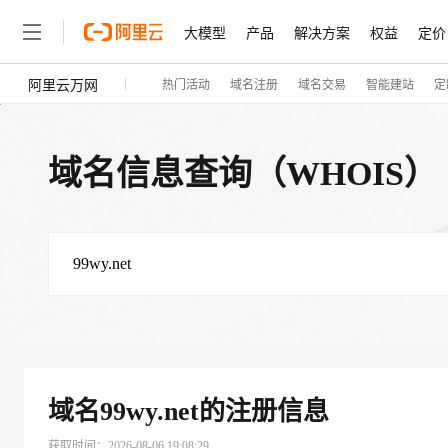
大模型
产品
解决方案
权益
定价
阿里云万网
热门活动
域名注册
域名交易
智能建站
定
大模型
产品
解决方案
权益
定价
云市场
伙伴
服务
了解阿里云
精选产品
精选解决方案
大模型服务平台百炼
睿译宝，AI翻译排版一
大
域名信息查询（WHOIS）
大模型服务与应用平台
上传文档即自动完成翻译和
轻量应用服务器
GLM-5.2：长任务时代
精选产品
精选解决方案
人工智能与机器学习
AI
云数据库 RDS
Hermes Agent，打造
自主进化，持久记忆，越用
计算
互联网应用开发
人工智能平台 PAI
快速拥有专属 OpenClaw
大模
大数据
容器
一站式AI开发、训练和推
现代化应用
存储
云解析DNS
域名
99wy.net
的注册信息
安全
网络与CDN
获取时间：
2026-08-06 19:08:29