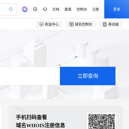
文档
备案
控制台
注册
登录
权益中心
域名控制台
移动端
产品动态
阿里云 OPC 创新助力计划
可编辑精美 PPT 文稿
CS
Agency Agents：拥有专属领域专家
至高可申请百万元 To
Qwen3.8-Max 模型上线
 轻松生成专业的 PPT
弹性可伸缩的云计算服务
多领域专家智能体,一键组建 AI 虚拟交付团队
ken 补贴，五大权益
加速 OPC 成功
帕鲁游戏服务器
SS
HappyHorse 打造一站式影视创作平台
HOT
Open Search 向量检索版支
联机服务器，轻松开启游戏
稳定、安全、高性价比、高性能的云存储服务
持视频检索 Pipeline 功能
可视化编排打通从文字构思到成片全链路闭环
 智能体与工作流应用
漫剧工坊：一站式动画创作平台
应用身份服务 (IDaaS) Open
全接入的云上超级电脑
通过阿里云百炼高效搭建AI应用,助力高效开发
快速生产连贯的高质量长漫剧
Claw 管理能力上线
建企业门户网站
10 分钟搭建微信、支付宝小程序
MaxCompute MaxFrame 提
以可视化方式快速构建移动和 PC 门户网站
国内短信简单易用，安全可靠，秒级触达，全球覆盖200+国家和地区。
高效部署网站，快速应用到小程序
供自动弹性内存功能
PolarDB
Milvus 弹性伸缩功能新增节
手机扫码查看
100%兼容MySQL、PostgreSQL，兼容Oracle，支持集中和分布式
点支持范围
域名WHOIS注册信息