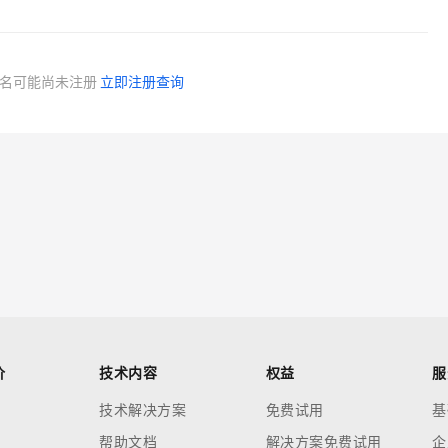
Works
云原生大数据计算服务 MaxCompute
容器服务 Kub
Data Agent 驱动的一站式 Data+AI 开发治理平台
面向分析的企业级SaaS模式云数据仓库
提供一站式管
名可能尚未注册
立即注册查询
防护产品
价
技术内容
权益
服
技术解决方案
免费试用
基
帮助文档
解决方案免费试用
企