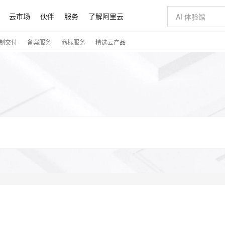
云市场
伙伴
服务
了解阿里云
制交付
备案服务
商标服务
精选云产品
步到位
域名与网站
Qwen Audio：打造专属 AI 语音助手
一句话生成原生
云服务器 E
模型
NEW
NEW
格式还原
提供智能易用的域名与建站服务
Qwen-Audio-3.0-Realtime 端到端实时语音角色扮演
输入一句话想法,
安全可靠、
开源旗舰模型
即刻拥有 DeepSeek-V4-Pro
千问大模型
一键部署幻兽
对象存储 O
大模型
真正可用的 1M 上下文,一次完成代码全链路开发
快速构建应用程序和网站，即刻迈出上云第一步
轻松解锁专属 DeepSeek-V4-Pro
多元化、高性能、安全可靠的大模型服务
一键购买专属
自进化智能体
5 分钟轻松部署专属 QwenPaw
数字证书管理服务（原SSL证书）
高效搭建 AI
无影云电脑
HOT
越聪明
全托管，含MySQL、PostgreSQL、SQL Server、MariaDB多引擎
实现全站HTTPS，呈现可信的WEB访问
从聊天伙伴进化为能主动干活的本地数字员工
随时随地安
Claude Code + GStack 打造工程团队
Qoder
低代码高效构
短信服务
型
理服务
让AI从“聊天伙伴”进化为能干活的“数字员工”
安装技能 GStack，拥有专属 AI 工程团队
面向真实软件的智能体编程平台
Qoder CN
云原生数据库 
覆盖公网/内网、递归/权威、移动APP等全场景解析服务
基于千问大模型等，支持代码智能生成、研发智能问答