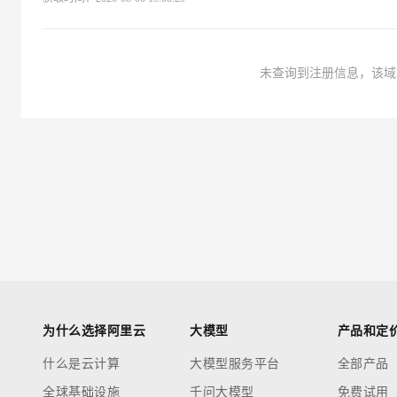
大数据开发治理平台 Data
网络
安全
可观测
中间件
云防火墙
未查询到注册信息，该域
上云与迁云
云原生的云上边界网络安全
数据库
企业出海
大数据计算
政企业务
媒体服务
企业服务与云通信
域名与网站
终端用户计算
Serverless
为什么选择阿里云
大模型
产品和定
开发工具
什么是云计算
大模型服务平台
全部产品
迁移与运维管理
全球基础设施
千问大模型
免费试用