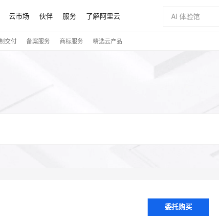
云市场
伙伴
服务
了解阿里云
制交付
备案服务
商标服务
精选云产品
AI 特惠
数据与 API
成为产品伙伴
企业增值服务
最佳实践
价格计算器
AI 场景体
基础软件
产品伙伴合
阿里云认证
市场活动
配置报价
大模型
自助选配和估算价格
新方式
睿译宝，AI翻译排版一步到位
智启 AI 普惠权益
产品生态集成认证中心
企业支持计划
云上春晚
域名与网站
千问官方 MaaS 平台，为开发者和 Agent 而生，新用户赠送 1 亿 + tokens 额度
AI Coding
阿里云Maa
2026 阿里云
云服务器 E
为企业打
数据集
Windows
大模型认证
模型
NEW
交付可用成果
值低价云产品抢先购
上传文档即自动完成翻译和格式还原
至高享 1亿+免费 tokens，加速 Al 应用落地
提供智能易用的域名与建站服务
智能编程，一键
安全可靠、
产品生态伙伴
专家技术服务
云上奥运之旅
弹性计算合作
阿里云中企出
手机三要素
宝塔 Linux
全部认证
价格优势
有专属领域专家
GLM-5.2：长任务时代开源旗舰模型
阿里云 OPC 创新助力计划
千问大模型
即刻拥有 DeepS
AI 电商营销
对象存储 O
大模型
产品生态伙伴工作台
企业增值服务台
云栖战略参考
云存储合作计
云栖大会
身份实名认证
CentOS
训练营
推动算力普惠，释放技术红利
最高返9万
多领域专家智能体,一键组建 AI 虚拟交付团队
快速构建应用程序和网站，即刻迈出上云第一步
至高百万元 Token 补贴，加速一人公司成长
多元化、高性能、安全可靠的大模型服务
真正可用的 1M 上下文,一次完成代码全链路开发
轻松解锁专属 Dee
从图文生成到
云上的中国
数据库合作计
活动全景
短信
Docker
图片和
站式影视创作平台
Hermes Agent，打造自进化智能体
Token Plan 模型订阅计划
数字证书管理服务（原SSL证书）
5 分钟轻松部署
AI 广告创作
无影云电脑
企业成长
NEW
信息公告
看见新力量
云网络合作计
OCR 文字识别
JAVA
证享300元代金券
可视化编排打通从文字构思到成片全链路闭环
全托管，含MySQL、PostgreSQL、SQL Server、MariaDB多引擎
自主进化，持久记忆，越用越聪明
Qwen3.8-Max 首发尝鲜，限时加量 10 倍，夜间低至2折
实现全站HTTPS，呈现可信的WEB访问
图文、视频一
随时随地安
Kimi-K3
HappyHors
NEW
魔搭 Mode
loud Consulti
服务实践
官网公告
Kimi 最新旗舰模型，长程编程与推理利器
让文字生成流
金融模力时刻
Salesforce O
版
发票查验
全能环境
Claude Code + GStack 打造工程团队
千问办公，限时限量积分加倍
Qoder
低代码高效构
AI 建站
短信服务
型
NEW
计划
创新中心
魔搭 ModelSc
健康状态
理服务
让AI从“聊天伙伴”进化为能干活的“数字员工”
安装技能 GStack，拥有专属 AI 工程团队
你的AI工作搭子，覆盖日常办公高频场景
面向真实软件的智能体编程平台
0 代码专业建
客户案例
天气预报查询
操作系统
Deepseek-v4-pro
HappyHors
态合作计划
态智能体模型
旗舰 MoE 大模型，百万上下文与顶尖推理能力
图生视频，流
同享
万小智 AI 建站低至 15元/月
Qoder CN
AI 短剧/漫剧
云原生数据库 
快递物流查询
WordPress
成为服务伙
高校合作
点，立即开启云上创新
覆盖公网/内网、递归/权威、移动APP等全场景解析服务
送.CN域名，送备案服务码
基于千问大模型等，支持代码智能生成、研发智能问答
AI助力短剧
委托购买
GLM-5.2
Wan2.7-T
Ubuntu