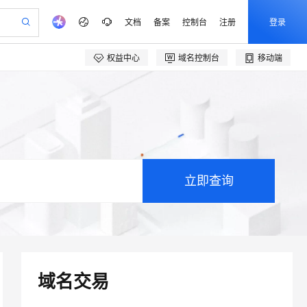
文档
备案
控制台
注册
登录
权益中心
域名控制台
移动端
验
作计划
器
AI 活动
专业服务
服务伙伴合作计划
开发者社区
加入我们
产品动态
服务平台百炼
阿里云 OPC 创新助力计划
一站式生成采购清单，支持单品或批量购买
S产品伙伴计划（繁花）
峰会
CS
造的大模型服务与应用开发平台
Qwen Audio：打造专属 AI 语音助手
一句话生成原生可编辑精美 PPT 文稿
AI 生产力先锋
Al MaaS 服务伙伴赋能合作
域名
博文
Careers
NEW
至高可申请百万元 To
Qwen3.8-Max 模型上线
开启高性价比 AI 编程新体验
弹性可伸缩的云计算服务
Qwen-Audio-3.0-Realtime 端到端实时语音角色扮演
输入一句话想法, 轻松生成专业的 PPT
先锋实践拓展 AI 生产力的边界
ken 补贴，五大权益
计划
海大会
伙伴信用分合作计划
商标
问答
社会招聘
加速 OPC 成功
eek-V4-Pro
SS
一键部署幻兽帕鲁游戏服务器
飞天发布时刻
HOT
Open Search 向量检索版支
划
备案
电子书
校园招聘
pSeek-V4-Pro
视频创作，一键激活电商全链路生产力
稳定、安全、高性价比、高性能的云存储服务
一键购买专属联机服务器，轻松开启游戏
所见，即是所愿
持视频检索 Pipeline 功能
更多支持
划
公司注册
镜像站
视频生成
语音识别与合成
专属 QwenPaw
漫剧工坊：一站式动画创作平台
AI 实训营
HOT
应用身份服务 (IDaaS) Open
合作伙伴培训与认证
划
上云迁移
站生成，高效打造优质广告素材
全接入的云上超级电脑
从聊天伙伴进化为能主动干活的本地数字员工
快速生产连贯的高质量长漫剧
从基础到进阶，Agent 创客手把手教你
Claw 管理能力上线
e-1.1-T2V
Qwen3-TTS-Flash
lScope
我要反馈
查询合作伙伴
畅细腻的高质量视频
离线语音合成大模型，多语言方言自适应，低延迟高稳定
n Alibaba Cloud ISV 合作
代维服务
建企业门户网站
10 分钟搭建微信、支付宝小程序
MaxCompute MaxFrame 提
创新加速
ope
登录合作伙伴管理后台
我要建议
站，无忧落地极速上线
以可视化方式快速构建移动和 PC 门户网站
国内短信简单易用，安全可靠，秒级触达，全球覆盖200+国家和地区。
高效部署网站，快速应用到小程序
供自动弹性内存功能
e-1.1-I2V
Cosyvoice-V3-Flash
安全
畅自然，细节丰富
高表现力语音合成大模型，语音克隆听感自然
我要投诉
PolarDB
上云场景组合购
Milvus 弹性伸缩功能新增节
域名交易
伴
漫剧创作，剧本、分镜、视频高效生成
100%兼容MySQL、PostgreSQL，兼容Oracle，支持集中和分布式
覆盖90%+业务场景，专享组合折扣价
点支持范围
2V
VPN
Fun-ASR