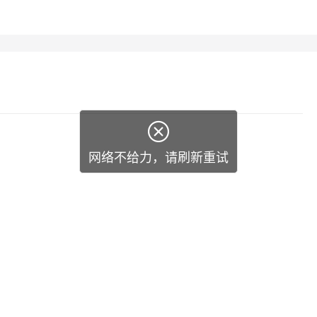
一个 AI 助手
超强辅助，Bol
即刻拥有 DeepSeek-R1 满血版
在企业官网、通讯软件中为客户提供 AI 客服
多种方案随心选，轻松解锁专属 DeepSeek

网络不给力，请刷新重试