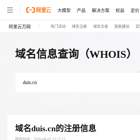
大模型
产品
解决方案
权益
定价
阿里云万网
热门活动
域名注册
域名交易
智能建站
定
大模型
产品
解决方案
权益
定价
云市场
伙伴
服务
了解阿里云
精选产品
精选解决方案
普惠上云
产品定价
精选商城
成为销售伙伴
售前咨询
为什么选择阿里云
千问AI平台
了解云产品的定价详情
大模型服务平台百炼
千问办公，解锁你的工作
普惠上云 官方力荐
分销伙伴
在线服务
网站建设
什么是云计算
大
域名信息查询（WHOIS）
大模型服务与应用平台
企业级Agent产品，直接
云服务器38元/年起，超
咨询伙伴
多端小程序
技术领先
云上成本管理
售后服务
轻量应用服务器
Agency Agents：拥
官方推荐返现计划
大模型
精选产品
精选解决方案
Salesforce 国际版订阅
稳定可靠
管理和优化成本
推荐新用户得奖励，单订单
销售伙伴合作计划
自助服务
友盟天域
安全合规
人工智能与机器学习
AI
文本生成
云数据库 RDS
HappyHorse 打造一
云工开物
无影生态合作计划
在线服务
观测云
分析师报告
高校专属算力普惠，学生认
计算
互联网应用开发
Qwen3.8-Max
HOT
Salesforce On Alibaba C
工单服务
智能体时代全能旗舰模型
Tuya 物联网平台阿里云
研究报告与白皮书
人工智能平台 PAI
快速拥有专属 OpenClaw
大模
ng Partner 合作计划
大数据
容器
免费试用
短信专区
一站式AI开发、训练和推
蓝凌 OA
Qwen3.7-Plus
AI 大模型销售与服务生
现代化应用
存储
天池大赛
能看、能想、能动手的多模
云解析DNS
解决方案免费试用 新老
域名
duis.cn
的注册信息
电子合同
最高领取价值200元试用
安全
网络与CDN
AI 算法大赛
Qwen3-VL-Plus
畅捷通
获取时间：
2026-08-07 12:27:15