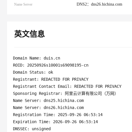
10 分钟在聊天系统中增加
DNS2：dns26.hichina.com
Name Server
专有云
英文信息
Domain Name: duis.cn 

ROID: 20250926s10001s69098195-cn

Domain Status: ok

Registrant: REDACTED FOR PRIVACY

Registrant Contact Email: REDACTED FOR PRIVACY

Sponsoring Registrar: 阿里云计算有限公司（万网）

Name Server: dns25.hichina.com

Name Server: dns26.hichina.com

Registration Time: 2025-09-26 06:53:14

Expiration Time: 2026-09-26 06:53:14
