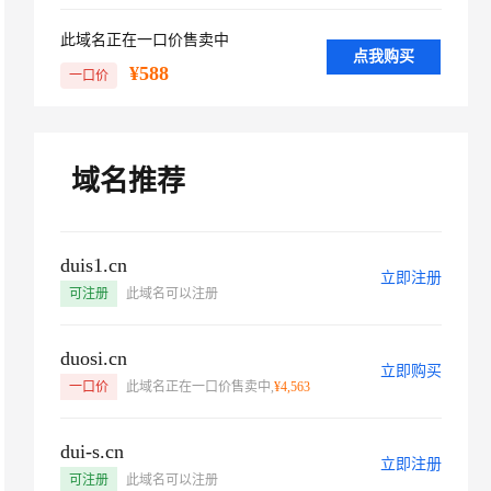
文戏情感细腻自然，动作戏激烈拳拳到肉，实现更强表演能力
支持中英文自由切换，具备更强的噪声鲁棒性
ernetes 版 ACK
云聚AI 严选权益
AI 原生数据库服务发布 Age
SSL 证书
，一键激活高效办公新体验
理容器应用的 K8s 服务
此域名正在一口价售卖中
精选AI产品，从模型到应用全链提效
nt 数据网关
点我购买
堡垒机
¥588
一口价
AI 用量加速计划
云原生数据库 PolarDB Age
应用
防火墙
、识别商机，让客服更高效、服务更出色。
新老同享，达量后返
ntic Database 发布
千问办公
主机安全
NEW
的智能体编程平台
一站式AI生产力平台
域名推荐
AI 应用及服务市场
伶鹊
企业级人与Agent协作平台，接入和调度多个数字员工
智能客服平台，对话机器人、对话分析、智能外呼
AI 应用
duis1.cn
大模型服务平台百炼 - 全妙
立即注册
大模型
可注册
此域名可以注册
应用创作平台
多模态内容创作工具，已接入 DeepSeek
自然语言处理
duosi.cn
数据标注
立即购买
一口价
此域名正在一口价售卖中,
¥4,563
机器学习
息提取
与 AI 智能体进行实时音视频通话
dui-s.cn
从文本、图片、视频中提取结构化的属性信息
构建支持视频理解的 AI 音视频实时通话应用
立即注册
可注册
此域名可以注册