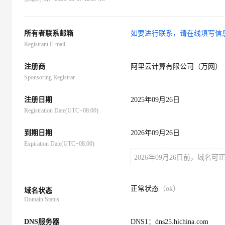
大数据开发治理平台 Data
AI 产品 免费试用
网络
安全
云开发大赛
Tableau 订阅
1亿+ 大模型 tokens 和 
可观测
入门学习赛
中间件
AI空中课堂在线直播课
所有者联系邮箱
如要进行联系，请在线填写信
云防火墙
140+云产品 免费试用
大模型服务
Registrant E-mail
上云与迁云
云原生的云上边界网络安全
产品新客免费试用，最长1
数据库
生态解决方案
千问AI平台-Token Plan
注册商
阿里云计算有限公司（万网）
企业出海
大模型ACA认证体验
大数据计算
Sponsoring Registrar
助力企业全员 AI 认知与能
行业生态解决方案
政企业务
媒体服务
千问AI平台-模型体验
注册日期
2025年09月26日
开发者生态解决方案
在线体验全尺寸、多种模态
Registration Date(UTC+08:00)
企业服务与云通信
AI 开发和 AI 应用解决
Happy 系列大模型
到期日期
域名与网站
2026年09月26日
Expiration Date(UTC+08:00)
终端用户计算
2026年09月26日前，域名
Serverless
大模型解决方案
正常状态
（ok）
域名状态
开发工具
快速部署 Dify，高效搭建 
Domain Status
迁移与运维管理
DNS服务器
DNS1：dns25.hichina.com