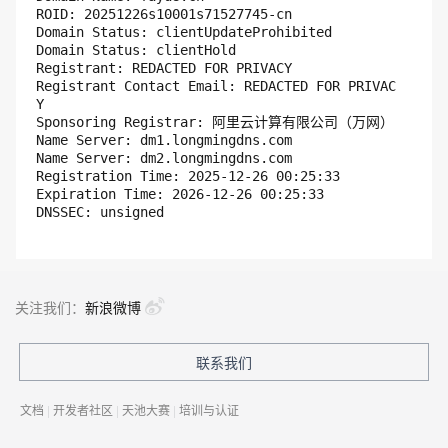
ROID: 20251226s10001s71527745-cn

Domain Status: clientUpdateProhibited

Domain Status: clientHold

Registrant: REDACTED FOR PRIVACY

Registrant Contact Email: REDACTED FOR PRIVAC
Y

Sponsoring Registrar: 阿里云计算有限公司（万网）

Name Server: dm1.longmingdns.com

Name Server: dm2.longmingdns.com

Registration Time: 2025-12-26 00:25:33

Expiration Time: 2026-12-26 00:25:33

关注我们：
新浪微博
联系我们
文档
|
开发者社区
|
天池大赛
|
培训与认证