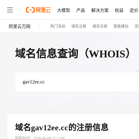
大模型
产品
解决方案
权益
定价
阿里云万网
热门活动
域名注册
域名交易
智能建站
定
大模型
产品
解决方案
权益
定价
云市场
伙伴
服务
了解阿里云
精选产品
精选解决方案
普惠上云
产品定价
精选商城
成为销售伙伴
售前咨询
为什么选择阿里云
千问AI平台
了解云产品的定价详情
大模型服务平台百炼
千问办公，解锁你的工作
普惠上云 官方力荐
分销伙伴
在线服务
网站建设
什么是云计算
大
域名信息查询（WHOIS）
大模型服务与应用平台
企业级Agent产品，直接
云服务器38元/年起，超
咨询伙伴
多端小程序
技术领先
云上成本管理
售后服务
轻量应用服务器
Agency Agents：拥
官方推荐返现计划
大模型
精选产品
精选解决方案
Salesforce 国际版订阅
稳定可靠
管理和优化成本
推荐新用户得奖励，单订单
销售伙伴合作计划
自助服务
友盟天域
安全合规
人工智能与机器学习
AI
文本生成
云数据库 RDS
HappyHorse 打造一
云工开物
无影生态合作计划
在线服务
观测云
分析师报告
高校专属算力普惠，学生认
计算
互联网应用开发
Qwen3.8-Max
HOT
Salesforce On Alibaba C
工单服务
智能体时代全能旗舰模型
Tuya 物联网平台阿里云
研究报告与白皮书
人工智能平台 PAI
快速拥有专属 OpenClaw
大模
ng Partner 合作计划
大数据
容器
免费试用
短信专区
一站式AI开发、训练和推
蓝凌 OA
Qwen3.7-Plus
AI 大模型销售与服务生
现代化应用
存储
天池大赛
能看、能想、能动手的多模
云解析DNS
解决方案免费试用 新老
域名
gav12ee.cc
的注册信息
电子合同
最高领取价值200元试用
安全
网络与CDN
AI 算法大赛
Qwen3-VL-Plus
畅捷通
获取时间：
2026-08-08 22:12:06