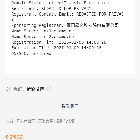
Domain Status: clientTransferProhibited

Registrant: REDACTED FOR PRIVACY

Registrant Contact Email: REDACTED FOR PRIVAC
Y

Sponsoring Registrar: 厦门易名科技股份有限公司

Name Server: ns1.ename.net

Name Server: ns2.ename.net

Registration Time: 2026-01-09 14:09:26

Expiration Time: 2027-01-09 14:09:26

关注我们：
新浪微博
联系我们
文档
|
开发者社区
|
天池大赛
|
培训与认证