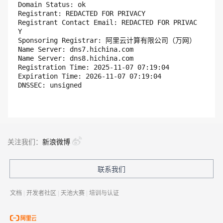
Domain Status: ok

Registrant: REDACTED FOR PRIVACY

Registrant Contact Email: REDACTED FOR PRIVAC
Y

Sponsoring Registrar: 阿里云计算有限公司（万网）

Name Server: dns7.hichina.com

Name Server: dns8.hichina.com

Registration Time: 2025-11-07 07:19:04

Expiration Time: 2026-11-07 07:19:04

关注我们：
新浪微博
联系我们
文档
|
开发者社区
|
天池大赛
|
培训与认证