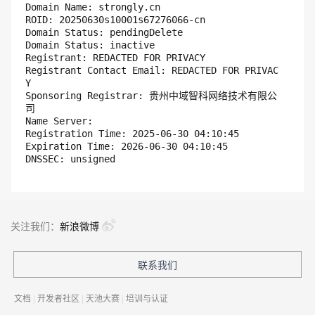
Domain Name: strongly.cn 

ROID: 20250630s10001s67276066-cn

Domain Status: pendingDelete

Domain Status: inactive

Registrant: REDACTED FOR PRIVACY

Registrant Contact Email: REDACTED FOR PRIVAC
Y

Sponsoring Registrar: 贵州中域智科网络技术有限公
司

Name Server:

Registration Time: 2025-06-30 04:10:45

Expiration Time: 2026-06-30 04:10:45

关注我们：
新浪微博
联系我们
文档
|
开发者社区
|
天池大赛
|
培训与认证