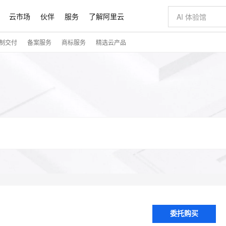
云市场
伙伴
服务
了解阿里云
制交付
备案服务
商标服务
精选云产品
AI 特惠
数据与 API
成为产品伙伴
企业增值服务
最佳实践
价格计算器
AI 场景体
基础软件
产品伙伴合
阿里云认证
市场活动
配置报价
大模型
自助选配和估算价格
新方式
睿译宝，AI翻译排版一步到位
智启 AI 普惠权益
产品生态集成认证中心
企业支持计划
云上春晚
域名与网站
千问官方 MaaS 平台，为开发者和 Agent 而生，新用户赠送 1 亿 + tokens 额度
Qwen Aud
AI Coding
阿里云Maa
2026 阿里云
云服务器 E
为企业打
数据集
Windows
大模型认证
模型
NEW
NEW
交付可用成果
值低价云产品抢先购
上传文档即自动完成翻译和格式还原
至高享 1亿+免费 tokens，加速 Al 应用落地
提供智能易用的域名与建站服务
智能编程，一键
安全可靠、
产品生态伙伴
专家技术服务
云上奥运之旅
弹性计算合作
阿里云中企出
手机三要素
宝塔 Linux
全部认证
价格优势
有专属领域专家
GLM-5.2：长任务时代开源旗舰模型
阿里云 OPC 创新助力计划
千问大模型
即刻拥有 DeepS
AI 电商营销
对象存储 O
大模型
产品生态伙伴工作台
企业增值服务台
云栖战略参考
云存储合作计
云栖大会
身份实名认证
CentOS
训练营
推动算力普惠，释放技术红利
最高返9万
多领域专家智能体,一键组建 AI 虚拟交付团队
快速构建应用程序和网站，即刻迈出上云第一步
至高百万元 Token 补贴，加速一人公司成长
多元化、高性能、安全可靠的大模型服务
真正可用的 1M 上下文,一次完成代码全链路开发
轻松解锁专属 Dee
从图文生成到
云上的中国
数据库合作计
活动全景
短信
Docker
图片和
站式影视创作平台
Hermes Agent，打造自进化智能体
Token Plan 模型订阅计划
数字证书管理服务（原SSL证书）
5 分钟轻松部署
AI 广告创作
无影云电脑
企业成长
NEW
信息公告
看见新力量
云网络合作计
OCR 文字识别
JAVA
证享300元代金券
可视化编排打通从文字构思到成片全链路闭环
全托管，含MySQL、PostgreSQL、SQL Server、MariaDB多引擎
自主进化，持久记忆，越用越聪明
Qwen3.8-Max 首发尝鲜，限时加量 10 倍，夜间低至2折
实现全站HTTPS，呈现可信的WEB访问
图文、视频一
随时随地安
Kimi-K3
HappyHors
NEW
魔搭 Mode
loud Consulti
服务实践
官网公告
Kimi 最新旗舰模型，长程编程与推理利器
让文字生成流
金融模力时刻
Salesforce O
版
发票查验
全能环境
Claude Code + GStack 打造工程团队
千问办公，限时限量积分加倍
Qoder
低代码高效构
AI 建站
短信服务
型
NEW
计划
创新中心
魔搭 ModelSc
健康状态
理服务
让AI从“聊天伙伴”进化为能干活的“数字员工”
安装技能 GStack，拥有专属 AI 工程团队
你的AI工作搭子，覆盖日常办公高频场景
面向真实软件的智能体编程平台
0 代码专业建
客户案例
天气预报查询
操作系统
Deepseek-v4-pro
HappyHors
态合作计划
态智能体模型
旗舰 MoE 大模型，百万上下文与顶尖推理能力
图生视频，流
同享
万小智 AI 建站低至 15元/月
Qoder CN
AI 短剧/漫剧
云原生数据库 
快递物流查询
WordPress
成为服务伙
高校合作
点，立即开启云上创新
覆盖公网/内网、递归/权威、移动APP等全场景解析服务
送.CN域名，送备案服务码
基于千问大模型等，支持代码智能生成、研发智能问答
AI助力短剧
委托购买
GLM-5.2
Wan2.7-T
Ubuntu