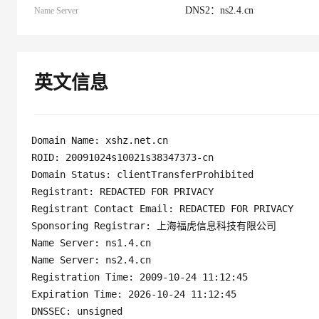
10 分钟在聊天系统中增加
DNS2：ns2.4.cn
Name Server
专有云
英文信息
Domain Name: xshz.net.cn 

ROID: 20091024s10021s38347373-cn

Domain Status: clientTransferProhibited

Registrant: REDACTED FOR PRIVACY

Registrant Contact Email: REDACTED FOR PRIVACY

Sponsoring Registrar: 上海福虎信息科技有限公司

Name Server: ns1.4.cn

Name Server: ns2.4.cn

Registration Time: 2009-10-24 11:12:45

Expiration Time: 2026-10-24 11:12:45
