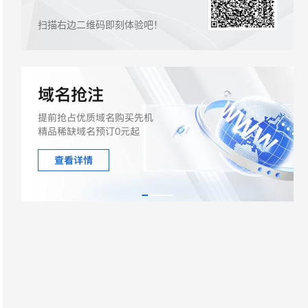
文戏情感细腻自然，动作戏激烈拳拳到肉，实现更强表演能力
支持中英文自由切换，具备更强的噪声鲁棒性
ernetes 版 ACK
云聚AI 严选权益
AI 原生数据库服务发布 Age
SSL 证书
，一键激活高效办公新体验
理容器应用的 K8s 服务
扫描右边二维码即刻体验吧！
精选AI产品，从模型到应用全链提效
nt 数据网关
堡垒机
AI 用量加速计划
云原生数据库 PolarDB Age
应用
防火墙
、识别商机，让客服更高效、服务更出色。
新老同享，达量后返
ntic Database 发布
千问办公
主机安全
NEW
的智能体编程平台
一站式AI生产力平台
AI 应用及服务市场
伶鹊
企业级人与Agent协作平台，接入和调度多个数字员工
智能客服平台，对话机器人、对话分析、智能外呼
AI 应用
大模型服务平台百炼 - 全妙
大模型
应用创作平台
多模态内容创作工具，已接入 DeepSeek
自然语言处理
数据标注
机器学习
息提取
与 AI 智能体进行实时音视频通话
从文本、图片、视频中提取结构化的属性信息
构建支持视频理解的 AI 音视频实时通话应用