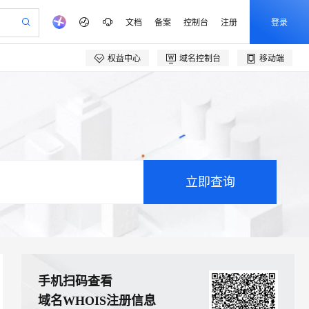
文档
备案
控制台
注册
登录
权益中心
域名控制台
移动端
验
作计划
器
AI 活动
专业服务
服务伙伴合作计划
开发者社区
加入我们
产品动态
服务平台百炼
阿里云 OPC 创新助力计划
一站式生成采购清单，支持单品或批量购买
io：打造专属 AI 语音助手
S产品伙伴计划（繁花）
峰会
CS
造的大模型服务与应用开发平台
一句话生成原生可编辑精美 PPT 文稿
AI 生产力先锋
Al MaaS 服务伙伴赋能合作
域名
博文
Careers
至高可申请百万元 To
Qwen3.8-Max 模型上线
开启高性价比 AI 编程新体验
弹性可伸缩的云计算服务
Qwen-Audio-3.0-Realtime 端到端实时语音角色扮演
输入一句话想法, 轻松生成专业的 PPT
先锋实践拓展 AI 生产力的边界
ken 补贴，五大权益
计划
海大会
伙伴信用分合作计划
商标
问答
社会招聘
加速 OPC 成功
eek-V4-Pro
SS
一键部署幻兽帕鲁游戏服务器
飞天发布时刻
HOT
Open Search 向量检索版支
划
备案
电子书
校园招聘
pSeek-V4-Pro
视频创作，一键激活电商全链路生产力
稳定、安全、高性价比、高性能的云存储服务
一键购买专属联机服务器，轻松开启游戏
所见，即是所愿
持视频检索 Pipeline 功能
更多支持
划
公司注册
镜像站
视频生成
语音识别与合成
专属 QwenPaw
漫剧工坊：一站式动画创作平台
AI 实训营
HOT
应用身份服务 (IDaaS) Open
合作伙伴培训与认证
划
上云迁移
站生成，高效打造优质广告素材
全接入的云上超级电脑
从聊天伙伴进化为能主动干活的本地数字员工
快速生产连贯的高质量长漫剧
从基础到进阶，Agent 创客手把手教你
Claw 管理能力上线
e-1.1-T2V
Qwen3-TTS-Flash
lScope
我要反馈
查询合作伙伴
畅细腻的高质量视频
离线语音合成大模型，多语言方言自适应，低延迟高稳定
n Alibaba Cloud ISV 合作
代维服务
建企业门户网站
10 分钟搭建微信、支付宝小程序
MaxCompute MaxFrame 提
创新加速
ope
登录合作伙伴管理后台
我要建议
站，无忧落地极速上线
以可视化方式快速构建移动和 PC 门户网站
国内短信简单易用，安全可靠，秒级触达，全球覆盖200+国家和地区。
高效部署网站，快速应用到小程序
供自动弹性内存功能
e-1.1-I2V
Cosyvoice-V3-Flash
安全
畅自然，细节丰富
高表现力语音合成大模型，语音克隆听感自然
我要投诉
PolarDB
上云场景组合购
Milvus 弹性伸缩功能新增节
伴
手机扫码查看
漫剧创作，剧本、分镜、视频高效生成
100%兼容MySQL、PostgreSQL，兼容Oracle，支持集中和分布式
覆盖90%+业务场景，专享组合折扣价
点支持范围
2V
VPN
Fun-ASR
域名WHOIS注册信息