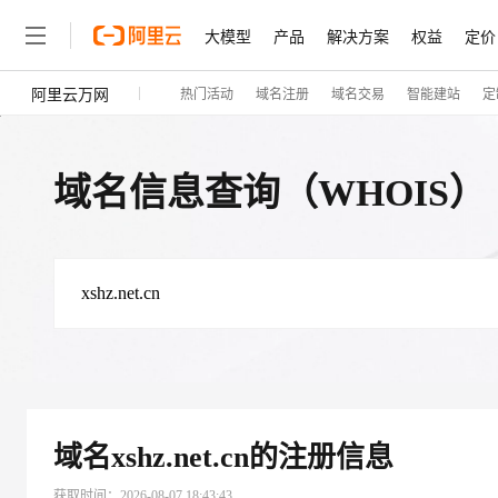
大模型
产品
解决方案
权益
定价
阿里云万网
热门活动
域名注册
域名交易
智能建站
定
大模型
产品
解决方案
权益
定价
云市场
伙伴
服务
了解阿里云
精选产品
精选解决方案
普惠上云
产品定价
精选商城
成为销售伙伴
售前咨询
为什么选择阿里云
千问AI平台
了解云产品的定价详情
大模型服务平台百炼
千问办公，解锁你的工作
普惠上云 官方力荐
分销伙伴
在线服务
网站建设
什么是云计算
大
域名信息查询（WHOIS）
大模型服务与应用平台
企业级Agent产品，直接
云服务器38元/年起，超
咨询伙伴
多端小程序
技术领先
云上成本管理
售后服务
轻量应用服务器
Agency Agents：拥
官方推荐返现计划
大模型
精选产品
精选解决方案
Salesforce 国际版订阅
稳定可靠
管理和优化成本
推荐新用户得奖励，单订单
销售伙伴合作计划
自助服务
友盟天域
安全合规
人工智能与机器学习
AI
文本生成
云数据库 RDS
HappyHorse 打造一
云工开物
无影生态合作计划
在线服务
观测云
分析师报告
高校专属算力普惠，学生认
计算
互联网应用开发
Qwen3.8-Max
HOT
Salesforce On Alibaba C
工单服务
智能体时代全能旗舰模型
Tuya 物联网平台阿里云
研究报告与白皮书
人工智能平台 PAI
快速拥有专属 OpenClaw
大模
ng Partner 合作计划
大数据
容器
免费试用
短信专区
一站式AI开发、训练和推
蓝凌 OA
Qwen3.7-Plus
AI 大模型销售与服务生
现代化应用
存储
天池大赛
能看、能想、能动手的多模
云解析DNS
解决方案免费试用 新老
域名
xshz.net.cn
的注册信息
电子合同
最高领取价值200元试用
安全
网络与CDN
AI 算法大赛
Qwen3-VL-Plus
畅捷通
获取时间：
2026-08-07 18:43:43