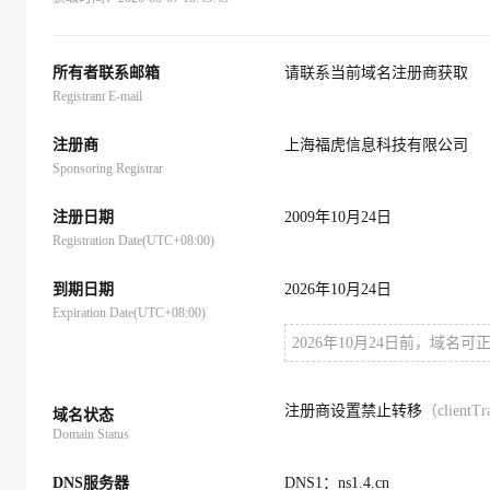
大数据开发治理平台 Data
AI 产品 免费试用
网络
安全
云开发大赛
Tableau 订阅
1亿+ 大模型 tokens 和 
可观测
入门学习赛
中间件
AI空中课堂在线直播课
所有者联系邮箱
请联系当前域名注册商获取
云防火墙
140+云产品 免费试用
大模型服务
Registrant E-mail
上云与迁云
云原生的云上边界网络安全
产品新客免费试用，最长1
数据库
生态解决方案
千问AI平台-Token Plan
注册商
上海福虎信息科技有限公司
企业出海
大模型ACA认证体验
大数据计算
Sponsoring Registrar
助力企业全员 AI 认知与能
行业生态解决方案
政企业务
媒体服务
千问AI平台-模型体验
注册日期
2009年10月24日
开发者生态解决方案
在线体验全尺寸、多种模态
Registration Date(UTC+08:00)
企业服务与云通信
AI 开发和 AI 应用解决
Happy 系列大模型
到期日期
域名与网站
2026年10月24日
Expiration Date(UTC+08:00)
终端用户计算
2026年10月24日前，域名
Serverless
大模型解决方案
注册商设置禁止转移
（clientTr
域名状态
开发工具
快速部署 Dify，高效搭建 
Domain Status
迁移与运维管理
DNS服务器
DNS1：ns1.4.cn